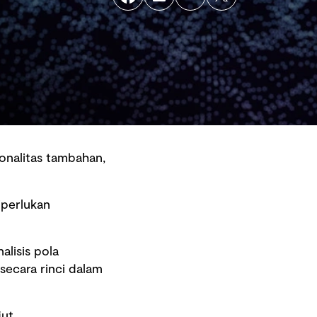
onalitas tambahan,
iperlukan
alisis pola
secara rinci dalam
Back to top
ut.