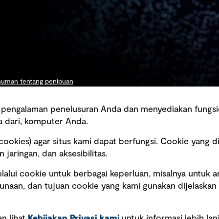
uman tentang penipuan
men
 pengalaman penelusuran Anda dan menyediakan fungsi
en integritas
 dari, komputer Anda.
an dan komunikasi
okies) agar situs kami dapat berfungsi. Cookie yang d
jaringan, dan aksesibilitas.
lui cookie untuk berbagai keperluan, misalnya untuk an
unaan, dan tujuan cookie yang kami gunakan dijelaskan 
Copyright © GHD 2026
n lihat
Kebijakan Privasi kami
untuk informasi lebih lanj