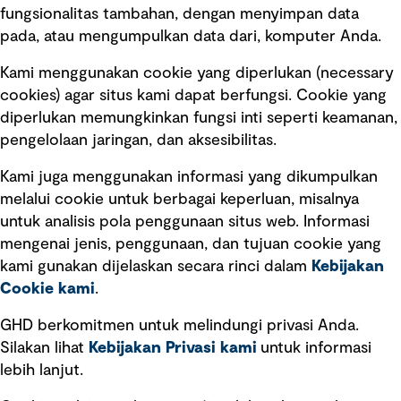
fungsionalitas tambahan, dengan menyimpan data
Ikuti kami
pada, atau mengumpulkan data dari, komputer Anda.
Kami menggunakan cookie yang diperlukan (necessary
cookies) agar situs kami dapat berfungsi. Cookie yang
diperlukan memungkinkan fungsi inti seperti keamanan,
pengelolaan jaringan, dan aksesibilitas.
Kami juga menggunakan informasi yang dikumpulkan
Tautan cepat
melalui cookie untuk berbagai keperluan, misalnya
untuk analisis pola penggunaan situs web. Informasi
Ketentuan Penggunaan
mengenai jenis, penggunaan, dan tujuan cookie yang
Kebijakan privasi
kami gunakan dijelaskan secara rinci dalam
Kebijakan
Cookie kami
.
Pemberitahuan hukum
Pernyataan kebijakan
GHD berkomitmen untuk melindungi privasi Anda.
Silakan lihat
Kebijakan Privasi kami
untuk informasi
lebih lanjut.
Pengumuman tentang penipuan
rekrutmen