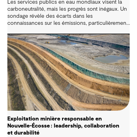
Les services publics en eau mondiaux visent la
carboneutralité, mais les progrès sont inégaux. Un
sondage révèle des écarts dans les
connaissances sur les émissions, particulièrement
au sujet des processus liés aux eaux usées, et
souligne le changement de cap vers leur
optimisation. La planification intégrée de la
résilience et un cadre détaillé aide les services
publics à déterminer les priorités parmi les
mesures à impact élevé et transforment les
ambitions en progrès concrets et itératifs.
Exploitation minière responsable en
Nouvelle-Écosse : leadership, collaboration
et durabilité