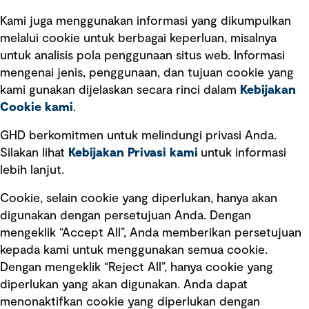
Kami juga menggunakan informasi yang dikumpulkan
Tautan cepat
melalui cookie untuk berbagai keperluan, misalnya
untuk analisis pola penggunaan situs web. Informasi
Ketentuan Penggunaan
mengenai jenis, penggunaan, dan tujuan cookie yang
Kebijakan privasi
kami gunakan dijelaskan secara rinci dalam
Kebijakan
Cookie kami
.
Pemberitahuan hukum
Pernyataan kebijakan
GHD berkomitmen untuk melindungi privasi Anda.
Silakan lihat
Kebijakan Privasi kami
untuk informasi
lebih lanjut.
Pengumuman tentang penipuan
rekrutmen
Cookie, selain cookie yang diperlukan, hanya akan
Manajemen integritas
digunakan dengan persetujuan Anda. Dengan
mengeklik “Accept All”, Anda memberikan persetujuan
Pemasaran dan komunikasi
kepada kami untuk menggunakan semua cookie.
Dengan mengeklik “Reject All”, hanya cookie yang
diperlukan yang akan digunakan. Anda dapat
menonaktifkan cookie yang diperlukan dengan