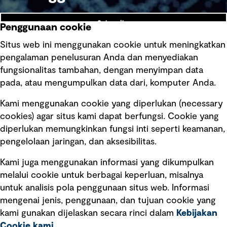
Subscribe
Penggunaan cookie
Situs web ini menggunakan cookie untuk meningkatkan
pengalaman penelusuran Anda dan menyediakan
fungsionalitas tambahan, dengan menyimpan data
Ikuti kami
pada, atau mengumpulkan data dari, komputer Anda.
Kami menggunakan cookie yang diperlukan (necessary
cookies) agar situs kami dapat berfungsi. Cookie yang
diperlukan memungkinkan fungsi inti seperti keamanan,
pengelolaan jaringan, dan aksesibilitas.
Kami juga menggunakan informasi yang dikumpulkan
Tautan cepat
melalui cookie untuk berbagai keperluan, misalnya
untuk analisis pola penggunaan situs web. Informasi
Ketentuan Penggunaan
mengenai jenis, penggunaan, dan tujuan cookie yang
Kebijakan privasi
kami gunakan dijelaskan secara rinci dalam
Kebijakan
Cookie kami
.
Pemberitahuan hukum