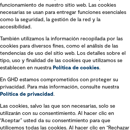
Política de privacidad Política de
funcionamiento de nuestro sitio web. Las cookies
privacidad
necesarias se usan para entregar funciones esenciales
Información legal
como la seguridad, la gestión de la red y la
accesibilidad.
Declaraciones de Políticas
También utilizamos la información recopilada por las
Declaración sobre la esclavitud
cookies para diversos fines, como el análisis de las
moderna
tendencias de uso del sitio web. Los detalles sobre el
tipo, uso y finalidad de las cookies que utilizamos se
Información sobre fraude detectado en
establecen en nuestra
Política de cookies
.
mensajes y avisos
Estándar de accesibilidad
En GHD estamos comprometidos con proteger su
privacidad. Para más información, consulte nuestra
Gestión de la Integridad
Política de privacidad
.
Marketing y comunicaciones
Las cookies, salvo las que son necesarias, solo se
utilizarán con su consentimiento. Al hacer clic en
Vendors
“Aceptar” usted da su consentimiento para que
utilicemos todas las cookies. Al hacer clic en “Rechazar