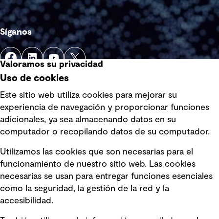
Síganos
Valoramos su privacidad
Uso de cookies
Este sitio web utiliza cookies para mejorar su
experiencia de navegación y proporcionar funciones
Enlaces rápidos
adicionales, ya sea almacenando datos en su
computador o recopilando datos de su computador.
Términos y condiciones de uso
Utilizamos las cookies que son necesarias para el
Política de privacidad Política de
funcionamiento de nuestro sitio web. Las cookies
privacidad
necesarias se usan para entregar funciones esenciales
Información legal
como la seguridad, la gestión de la red y la
accesibilidad.
Declaraciones de Políticas