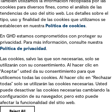
También utilizamos la información recopilada por las
Declaración sobre la esclavitud
cookies para diversos fines, como el análisis de las
moderna
tendencias de uso del sitio web. Los detalles sobre el
tipo, uso y finalidad de las cookies que utilizamos se
Información sobre fraude detectado en
establecen en nuestra
Política de cookies
.
mensajes y avisos
Estándar de accesibilidad
En GHD estamos comprometidos con proteger su
privacidad. Para más información, consulte nuestra
Gestión de la Integridad
Política de privacidad
.
Marketing y comunicaciones
Las cookies, salvo las que son necesarias, solo se
utilizarán con su consentimiento. Al hacer clic en
Vendors
“Aceptar” usted da su consentimiento para que
utilicemos todas las cookies. Al hacer clic en “Rechazar
todas” solo se utilizarán las cookies necesarias. Usted
puede desactivar las cookies necesarias cambiando la
configuración de su navegador, pero esto puede
afectar la funcionalidad del sitio web.
Copyright © GHD 2026
Reject All