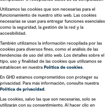
Términos y condiciones de uso
Utilizamos las cookies que son necesarias para el
Política de privacidad Política de
funcionamiento de nuestro sitio web. Las cookies
privacidad
necesarias se usan para entregar funciones esenciales
Información legal
como la seguridad, la gestión de la red y la
accesibilidad.
Declaraciones de Políticas
También utilizamos la información recopilada por las
Declaración sobre la esclavitud
cookies para diversos fines, como el análisis de las
moderna
tendencias de uso del sitio web. Los detalles sobre el
tipo, uso y finalidad de las cookies que utilizamos se
Información sobre fraude detectado en
establecen en nuestra
Política de cookies
.
mensajes y avisos
Estándar de accesibilidad
En GHD estamos comprometidos con proteger su
privacidad. Para más información, consulte nuestra
Gestión de la Integridad
Política de privacidad
.
Marketing y comunicaciones
Las cookies, salvo las que son necesarias, solo se
utilizarán con su consentimiento. Al hacer clic en
Vendors