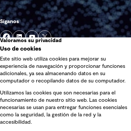
Síganos
Valoramos su privacidad
Uso de cookies
Este sitio web utiliza cookies para mejorar su
experiencia de navegación y proporcionar funciones
Enlaces rápidos
adicionales, ya sea almacenando datos en su
computador o recopilando datos de su computador.
Términos y condiciones de uso
Utilizamos las cookies que son necesarias para el
Política de privacidad Política de
funcionamiento de nuestro sitio web. Las cookies
privacidad
necesarias se usan para entregar funciones esenciales
Información legal
como la seguridad, la gestión de la red y la
accesibilidad.
Declaraciones de Políticas