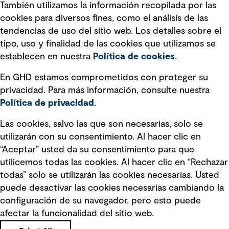
También utilizamos la información recopilada por las
Declaración sobre la esclavitud
cookies para diversos fines, como el análisis de las
moderna
tendencias de uso del sitio web. Los detalles sobre el
tipo, uso y finalidad de las cookies que utilizamos se
Información sobre fraude detectado en
establecen en nuestra
Política de cookies
.
mensajes y avisos
Estándar de accesibilidad
En GHD estamos comprometidos con proteger su
privacidad. Para más información, consulte nuestra
Gestión de la Integridad
Política de privacidad
.
Marketing y comunicaciones
Las cookies, salvo las que son necesarias, solo se
utilizarán con su consentimiento. Al hacer clic en
Vendors
“Aceptar” usted da su consentimiento para que
utilicemos todas las cookies. Al hacer clic en “Rechazar
todas” solo se utilizarán las cookies necesarias. Usted
puede desactivar las cookies necesarias cambiando la
configuración de su navegador, pero esto puede
afectar la funcionalidad del sitio web.
Copyright © GHD 2026