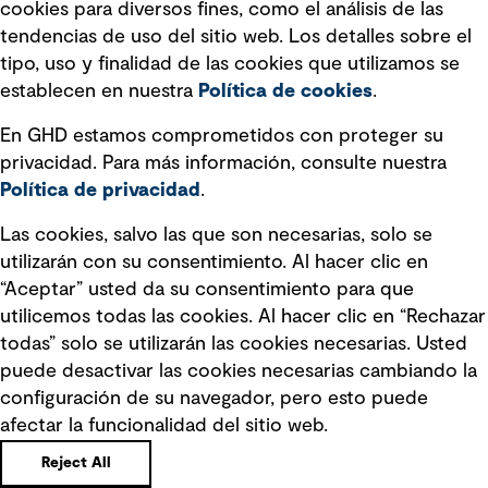
Declaración sobre la esclavitud
cookies para diversos fines, como el análisis de las
moderna
tendencias de uso del sitio web. Los detalles sobre el
tipo, uso y finalidad de las cookies que utilizamos se
Información sobre fraude detectado en
establecen en nuestra
Política de cookies
.
mensajes y avisos
Estándar de accesibilidad
En GHD estamos comprometidos con proteger su
privacidad. Para más información, consulte nuestra
Gestión de la Integridad
Política de privacidad
.
Marketing y comunicaciones
Las cookies, salvo las que son necesarias, solo se
utilizarán con su consentimiento. Al hacer clic en
Vendors
“Aceptar” usted da su consentimiento para que
utilicemos todas las cookies. Al hacer clic en “Rechazar
todas” solo se utilizarán las cookies necesarias. Usted
puede desactivar las cookies necesarias cambiando la
configuración de su navegador, pero esto puede
afectar la funcionalidad del sitio web.
Copyright © GHD 2026
Reject All