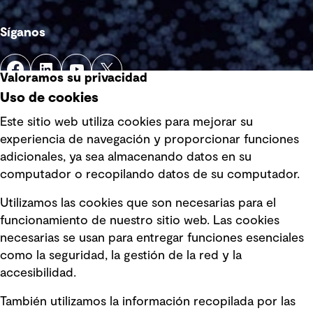
Síganos
Valoramos su privacidad
Uso de cookies
Este sitio web utiliza cookies para mejorar su
experiencia de navegación y proporcionar funciones
Enlaces rápidos
adicionales, ya sea almacenando datos en su
computador o recopilando datos de su computador.
Términos y condiciones de uso
Utilizamos las cookies que son necesarias para el
Política de privacidad Política de
funcionamiento de nuestro sitio web. Las cookies
privacidad
necesarias se usan para entregar funciones esenciales
Información legal
como la seguridad, la gestión de la red y la
accesibilidad.
Declaraciones de Políticas
También utilizamos la información recopilada por las