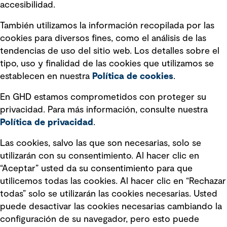
accesibilidad.
Declaraciones de Políticas
También utilizamos la información recopilada por las
Declaración sobre la esclavitud
cookies para diversos fines, como el análisis de las
moderna
tendencias de uso del sitio web. Los detalles sobre el
tipo, uso y finalidad de las cookies que utilizamos se
Información sobre fraude detectado en
establecen en nuestra
Política de cookies
.
mensajes y avisos
Estándar de accesibilidad
En GHD estamos comprometidos con proteger su
privacidad. Para más información, consulte nuestra
Gestión de la Integridad
Política de privacidad
.
Marketing y comunicaciones
Las cookies, salvo las que son necesarias, solo se
utilizarán con su consentimiento. Al hacer clic en
Vendors
“Aceptar” usted da su consentimiento para que
utilicemos todas las cookies. Al hacer clic en “Rechazar
todas” solo se utilizarán las cookies necesarias. Usted
puede desactivar las cookies necesarias cambiando la
configuración de su navegador, pero esto puede