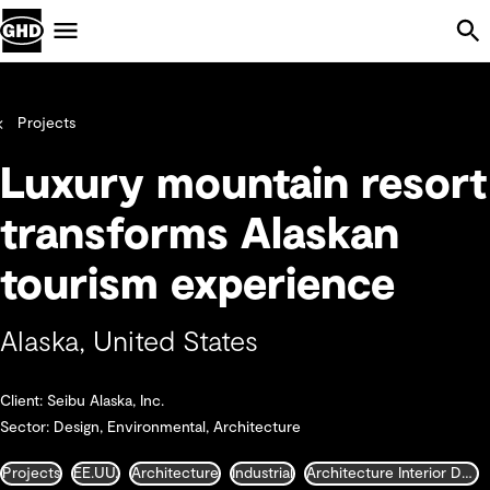
Skip Navigation
Menu
Projects
Luxury mountain resort
transforms Alaskan
tourism experience
Alaska, United States
Client: Seibu Alaska, Inc.
Sector: Design, Environmental, Architecture
Projects
EE.UU.
Architecture
Industrial
Architecture Interior Design Landscape and Urban Design