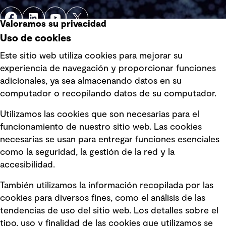
Valoramos su privacidad
Uso de cookies
Este sitio web utiliza cookies para mejorar su
experiencia de navegación y proporcionar funciones
Enlaces rápidos
adicionales, ya sea almacenando datos en su
computador o recopilando datos de su computador.
Términos y condiciones de uso
Utilizamos las cookies que son necesarias para el
Política de privacidad Política de
funcionamiento de nuestro sitio web. Las cookies
privacidad
necesarias se usan para entregar funciones esenciales
Información legal
como la seguridad, la gestión de la red y la
accesibilidad.
Declaraciones de Políticas
También utilizamos la información recopilada por las
Declaración sobre la esclavitud
cookies para diversos fines, como el análisis de las
moderna
tendencias de uso del sitio web. Los detalles sobre el
tipo, uso y finalidad de las cookies que utilizamos se
Información sobre fraude detectado en